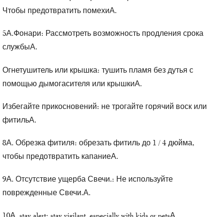
Чтобы предотвратить помехиА.
5А.Фонари: Рассмотреть возможность продления срока
службыА.
Огнетушитель или крышка: тушить пламя без дутья с
помощью дымогасителя или крышкиА.
Избегайте прикосновений: не трогайте горячий воск или
фитильА.
8А. Обрезка фитиля: обрезать фитиль до 1 / 4 дюйма,
чтобы предотвратить капаниеА.
9А. Отсутствие ущерба
Свечи.
: Не используйте
поврежденные
Свечи.
А.
10А. stay alert: stay vigilant, especially with kids or petsА.