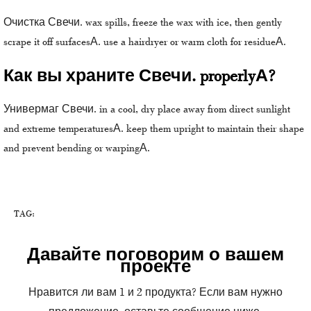
Очистка
Свечи.
wax spills, freeze the wax with ice, then gently
scrape it off surfacesА. use a hairdryer or warm cloth for residueА.
Как вы храните Свечи. properlyА?
Универмаг
Свечи.
in a cool, dry place away from direct sunlight
and extreme temperaturesА. keep them upright to maintain their shape
and prevent bending or warpingА.
TAG:
Давайте поговорим о вашем
проекте
Нравится ли вам 1 и 2 продукта? Если вам нужно