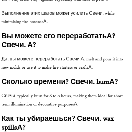
Выполнение этих шагов может усилить
Свечи.
while
minimizing fire hazardsА.
Вы можете его переработатьА?
Свечи. А?
Да, вы можете переработать
Свечи.
А. melt and pour it into
new molds or use it to make fire starters or craftsА.
Сколько времени? Свечи. burnА?
Свечи. typically burn for 3 to 5 hours, making them ideal for short-
term illumination or decorative purposesА.
Как ты убираешься? Свечи. wax
spillsА?