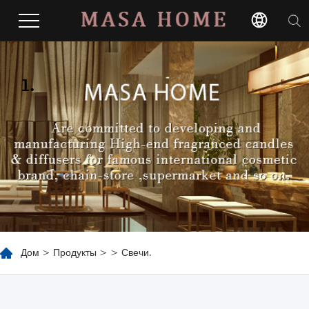
1.
Дом
>
Продукты
>
> Свечи.