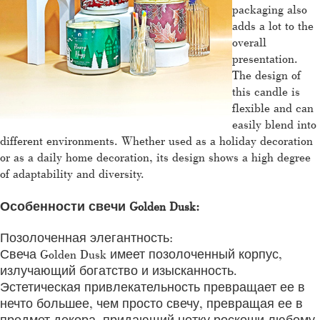
packaging also
adds a lot to the
overall
presentation.
The design of
this candle is
flexible and can
easily blend into
different environments. Whether used as a holiday decoration
or as a daily home decoration, its design shows a high degree
of adaptability and diversity.
Особенности свечи Golden Dusk:
Позолоченная элегантность:
Свеча Golden Dusk имеет позолоченный корпус,
излучающий богатство и изысканность.
Эстетическая привлекательность превращает ее в
нечто большее, чем просто свечу, превращая ее в
предмет декора, придающий нотку роскоши любому