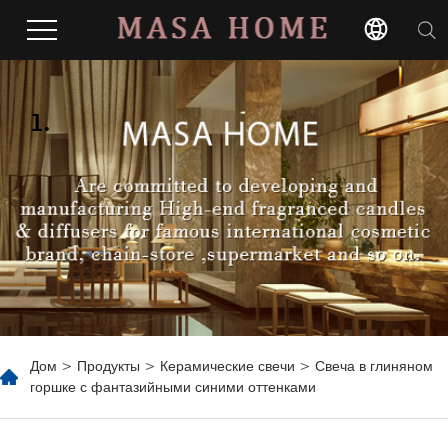
1.
Дом
>
Продукты
>
Керамические свечи
> Свеча в глиняном
горшке с фантазийными синими оттенками