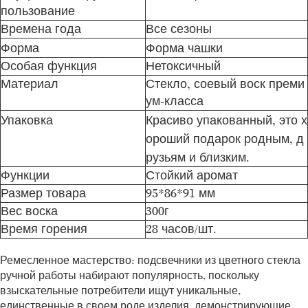
пользование
Времена года
Все сезоны
Форма
Форма чашки
Особая функция
Нетоксичный
Материал
Стекло, соевый воск преми
ум-класса
Упаковка
Красиво упакованный, это х
ороший подарок родным, д
рузьям и близким.
Функции
Стойкий аромат
Размер товара
95*86*91 мм
Вес воска
300г
Время горения
28 часов/шт.
Ремесленное мастерство: подсвечники из цветного стекла
ручной работы набирают популярность, поскольку
взыскательные потребители ищут уникальные,
единственные в своем роде изделия, демонстрирующие