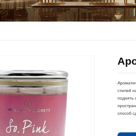
Аро
Ароматич
стилей н
поднять 
простран
способ с