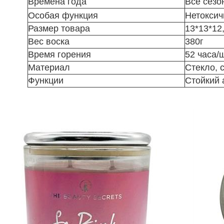
Времена года
Все сезо
Особая функция
Нетокси
Размер товара
13*13*12
Вес воска
380г
Время горения
52 часа/ш
Материал
Стекло, 
Функции
Стойкий 