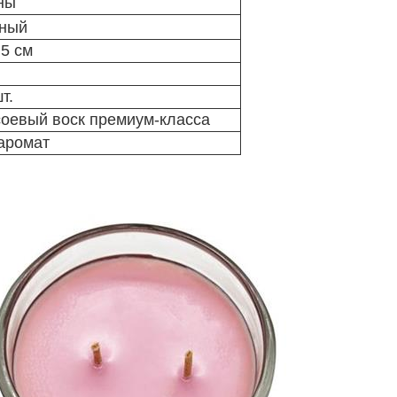
ны
чный
,5 см
т.
соевый воск премиум-класса
аромат