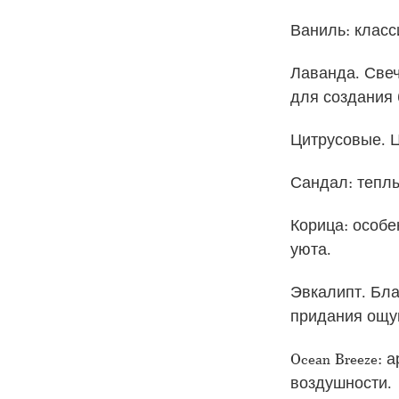
Ваниль: класс
Лаванда. Све
для создания
Цитрусовые. Ц
Сандал: тепл
Корица: особ
уюта.
Эвкалипт. Бла
придания ощу
Ocean Breeze:
воздушности.