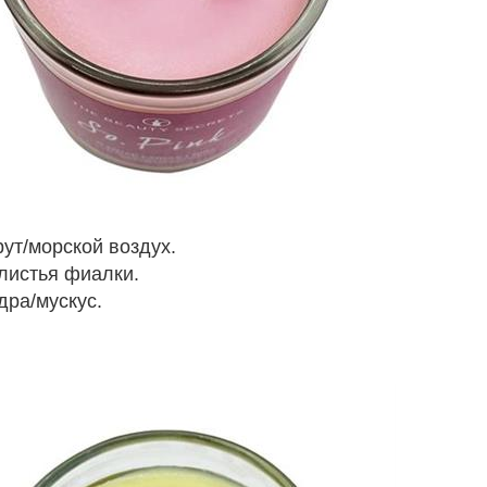
ут/морской воздух.
листья фиалки.
дра/мускус.