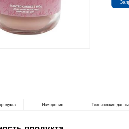
Зап
продукта
Измерение
Технические данны
ость продукта